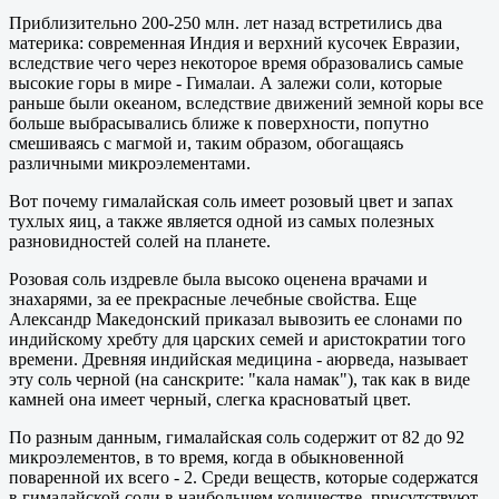
Приблизительно 200-250 млн. лет назад встретились два
материка: современная Индия и верхний кусочек Евразии,
вследствие чего через некоторое время образовались самые
высокие горы в мире - Гималаи. А залежи соли, которые
раньше были океаном, вследствие движений земной коры все
больше выбрасывались ближе к поверхности, попутно
смешиваясь с магмой и, таким образом, обогащаясь
различными микроэлементами.
Вот почему гималайская соль имеет розовый цвет и запах
тухлых яиц, а также является одной из самых полезных
разновидностей солей на планете.
Розовая соль издревле была высоко оценена врачами и
знахарями, за ее прекрасные лечебные свойства. Еще
Александр Македонский приказал вывозить ее слонами по
индийскому хребту для царских семей и аристократии того
времени. Древняя индийская медицина - аюрведа, называет
эту соль черной (на санскрите: "кала намак"), так как в виде
камней она имеет черный, слегка красноватый цвет.
По разным данным, гималайская соль содержит от 82 до 92
микроэлементов, в то время, когда в обыкновенной
поваренной их всего - 2. Среди веществ, которые содержатся
в гималайской соли в наибольшем количестве, присутствуют