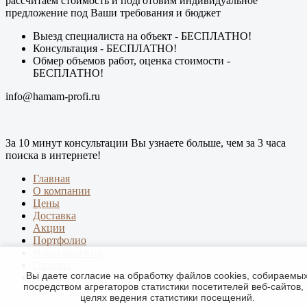
рассчитаем стоимость и подготовим индивидуальное
предложение под Ваши требования и бюджет
Выезд специалиста на объект -
БЕСПЛАТНО
!
Консультация -
БЕСПЛАТНО
!
Обмер объемов работ, оценка стоимости -
БЕСПЛАТНО
!
info@hamam-profi.ru
За 10 минут консультации Вы узнаете больше, чем за 3 часа
поиска в интернете!
Главная
О компании
Цены
Доставка
Акции
Портфолио
Наши объекты
Отзывы
Вы даете согласие на обработку файлов cookies, собираемы
Контакты
посредством агрегаторов статистики посетителей веб-сайтов, 
целях ведения статистики посещений.